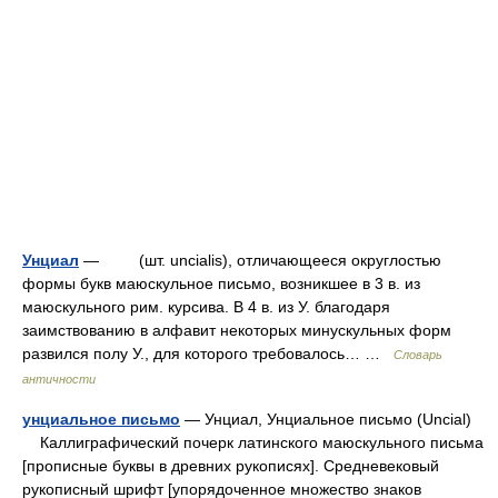
Унциал
— (шт. uncialis), отличающееся округлостью
формы букв маюскульное письмо, возникшее в 3 в. из
маюскульного рим. курсива. В 4 в. из У. благодаря
заимствованию в алфавит некоторых минускульных форм
развился полу У., для которого требовалось… …
Словарь
античности
унциальное письмо
— Унциал, Унциальное письмо (Uncial)
Каллиграфический почерк латинского маюскульного письма
[прописные буквы в древних рукописях]. Средневековый
рукописный шрифт [упорядоченное множество знаков