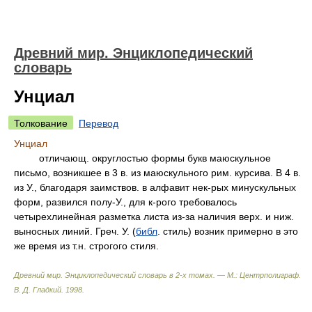
Древний мир. Энциклопедический
словарь
Унциал
Толкование
Перевод
Унциал
отличающ. округлостью формы букв маюскульное
письмо, возникшее в 3 в. из маюскульного рим. курсива. В 4 в.
из У., благодаря заимствов. в алфавит нек-рых минускульных
форм, развился полу-У., для к-рого требовалось
четырехлинейная разметка листа из-за наличия верх. и ниж.
выносных линий. Греч. У. (
библ
. стиль) возник примерно в это
же время из т.н. строгого стиля.
Древний мир. Энциклопедический словарь в 2-х томах. — М.: Центрполиграф
.
В. Д. Гладкий
.
1998
.