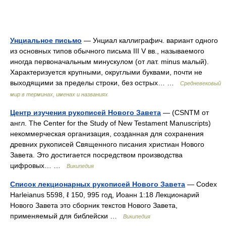
Унциальное письмо
— Унциал каллиграфич. вариант одного
из основных типов обычного письма III V вв., называемого
иногда первоначальным минускулом (от лат. minus малый).
Характеризуется крупными, округлыми буквами, почти не
выходящими за пределы строки, без острых… …
Средневековый
мир в терминах, именах и названиях
Центр изучения рукописей Нового Завета
— (CSNTM от
англ. The Center for the Study of New Testament Manuscripts)
некоммерческая организация, созданная для сохранения
древних рукописей Священного писания христиан Нового
Завета. Это достигается посредством производства
цифровых… …
Википедия
Список лекционарных рукописей Нового Завета
— Codex
Harleianus 5598, ℓ 150, 995 год, Иоанн 1:18 Лекционарий
Нового Завета это сборник текстов Нового Завета,
применяемый для библейски …
Википедия