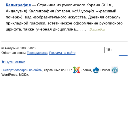
Калиграфия
— Страница из рукописного Корана (XII в.,
Андалузия) Каллиграфия (от греч. καλλιγραφία «красивый
почерк») вид изобразительного искусства. Древняя отрасль
прикладной графики, эстетическое оформление рукописного
шрифта, также учебная дисциплина.… …
Википедия
© Академик, 2000-2026
18+
Обратная связь:
Техподдержка
,
Реклама на сайте
👣 Путешествия
Экспорт словарей на сайты
, сделанные на PHP,
Joomla,
Drupal,
WordPress, MODx.