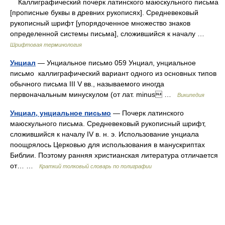
Каллиграфический почерк латинского маюскульного письма
[прописные буквы в древних рукописях]. Средневековый
рукописный шрифт [упорядоченное множество знаков
определенной системы письма], сложившийся к началу …
Шрифтовая терминология
Унциал
— Унциальное письмо 059 Унциал, унциальное
письмо каллиграфический вариант одного из основных типов
обычного письма III V вв., называемого иногда
первоначальным минускулом (от лат. minus …
Википедия
Унциал, унциальное письмо
— Почерк латинского
маюскульного письма. Средневековый рукописный шрифт,
сложившийся к началу IV в. н. э. Использование унциала
поощрялось Церковью для использования в манускриптах
Библии. Поэтому ранняя христианская литература отличается
от… …
Краткий толковый словарь по полиграфии